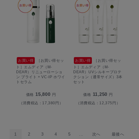
お買い得
［お買い得セッ
お買い得
［お買い得セッ
ト］エムディア（M-
ト］エムディア（M-
DEAR）リニューローショ
DEAR）UVシルキープロテ
ン ブライト + VC-IP ホワイ
クション（通常サイズ）3本
トセラム
セット
15,800
11,250
価格
円
価格
円
（消費税込：17,380円）
（消費税込：12,375円）
1
2
3
4
5
...
次へ
最後へ