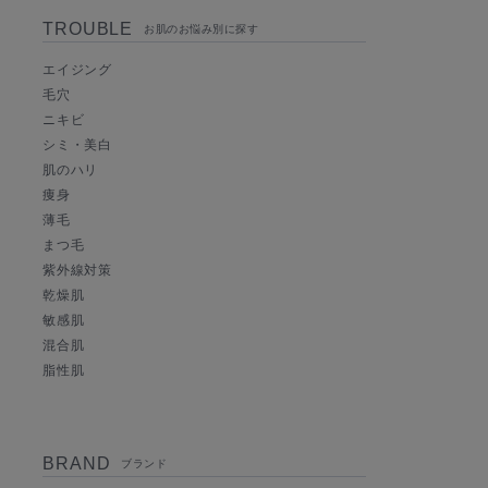
TROUBLE
お肌のお悩み別に探す
エイジング
毛穴
ニキビ
シミ・美白
肌のハリ
痩身
薄毛
まつ毛
紫外線対策
乾燥肌
敏感肌
混合肌
脂性肌
BRAND
ブランド