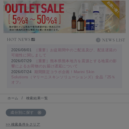
HOT NEWS
NEWS LIST
2026/08/01
［重要］お盆期間中のご配送及び、配送遅延の
可能性に関しまして
2026/07/29
［重要］熊本県熊本地方を震源とする地震の影
響によるお荷物のお届け遅延について
2026/07/24
期間限定コラボ企画！Marini Skin
Solutions（マリーニスキンソリューションズ）全品『25％
オフ』
ホーム
検索結果一覧
成分別に探す
>> 検索条件をクリア