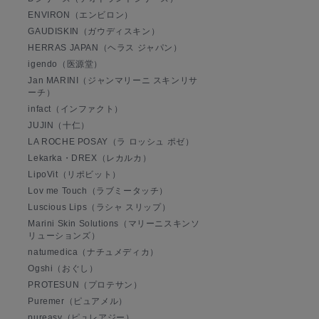
ENVIRON（エンビロン）
GAUDISKIN（ガウディスキン）
HERRAS JAPAN（ヘラス ジャパン）
igendo（医源堂）
Jan MARINI（ジャンマリーニ スキンリサ
ーチ）
infact（インファクト）
JUJIN（十仁）
LA ROCHE POSAY（ラ ロッシュ ポゼ）
Lekarka・DREX（レカルカ）
LipoVit（リポビット）
Lov me Touch（ラブミータッチ）
Luscious Lips（ラシャ スリップ）
Marini Skin Solutions（マリーニスキンソ
リューションズ）
natumedica（ナチュメディカ）
Ogshi（おぐし）
PROTESUN（プロテサン）
Puremer（ピュアメル）
pureasy（ピュレアジー）