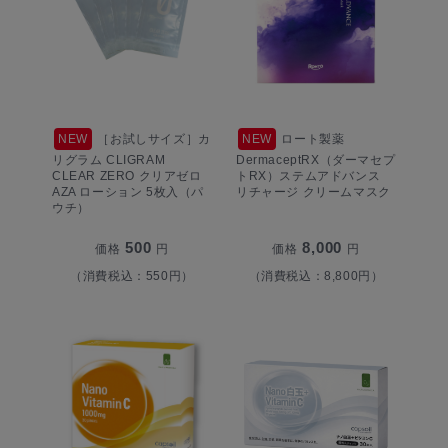
NEW
［お試しサイズ］カ
NEW
ロート製薬
リグラム CLIGRAM
DermaceptRX（ダーマセプ
CLEAR ZERO クリアゼロ
トRX）ステムアドバンス
AZA ローション 5枚入（パ
リチャージ クリームマスク
ウチ）
500
8,000
価格
円
価格
円
（消費税込：550円）
（消費税込：8,800円）