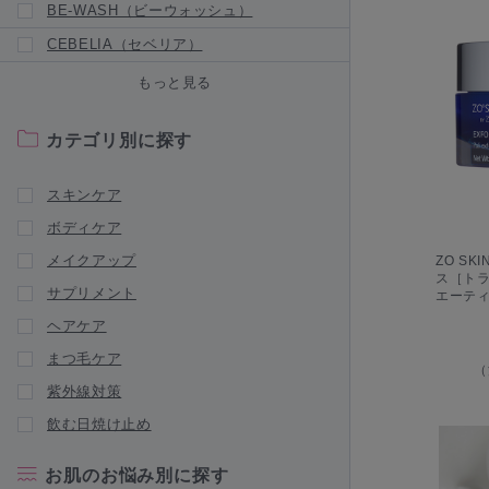
BE-WASH（ビーウォッシュ）
CEBELIA（セベリア）
Censil（センシル）
もっと見る
CHRISTINA（クリスティーナ）
カテゴリ別に探す
新商品が入荷されました
CLIGRAM（カリグラム）
スキンケア
Collage Repair（コラージュリペア）
ボディケア
新商品が入荷されました
メイクアップ
ZO SK
ス［ト
Collage（コラージュフルフル）
サプリメント
エーティ
|
NEW BRAND
新商品が入荷されました
ヘアケア
DERMAFIRM RX（ダーマファーム
まつ毛ケア
RX）
（
紫外線対策
DRX（ディーアールエックス）
飲む日焼け止め
Dシリーズ（デオドラントシリーズ）
ENVIRON（エンビロン）
お肌のお悩み別に探す