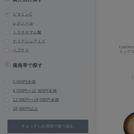
Luscious Lips（ラシャ スリップ）
Marini Skin Solutions（マリーニスキン
ビタミンC
ソリューションズ）
レチノール
NEW BRAND
トラネキサム酸
natumedica（ナチュメディカ）
ナイアシンアミド
Ogshi（おぐし）
Luscio
ペプチド
リップス
PROTESUN（プロテサン）
Puremer（ピュアメル）
価格帯で探す
pureasy（ピュレアジー）
（
QUADAYS（キュアデイズ）
6,000円未満
RegenSkin（リジェンスキン）
6,000円〜12,000円未満
réveiller（レヴェイエ）
12,000円〜18,000円未満
SKIN52&CO（スキン52）
18,000円以上
V3 Foundation（V3 ファンデーショ
ン）
チェックした項目で絞り込む
WiQO（ワイコ）