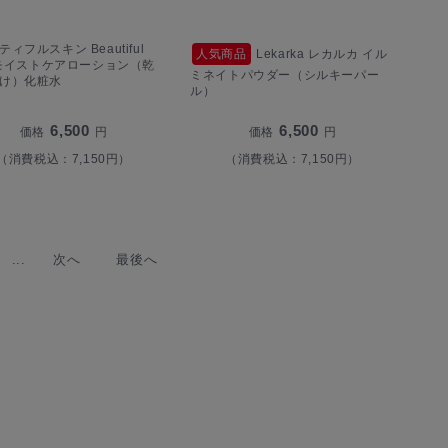
ィフルスキン Beautiful
人気商品
Lekarka レカルカ イル
n モイストケアローション（乾
ミネイトパウダー（シルキーパー
け）化粧水
ル）
6,500
6,500
価格
円
価格
円
（消費税込：7,150円）
（消費税込：7,150円）
...
次へ
最後へ