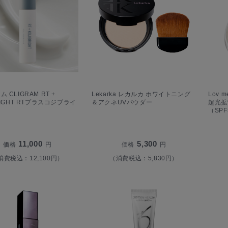
 CLIGRAM RT +
Lekarka レカルカ ホワイトニング
Lov 
RIGHT RTプラスコジブライ
＆アクネUVパウダー
超光拡
（SPF
11,000
5,300
価格
円
価格
円
消費税込：12,100円）
（消費税込：5,830円）