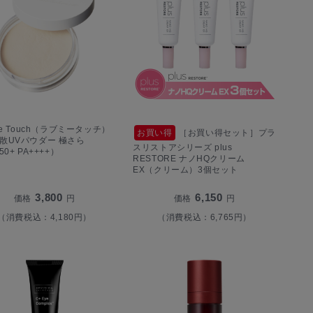
me Touch（ラブミータッチ）
お買い得
［お買い得セット］プラ
散UVパウダー 極さら
スリストアシリーズ plus
50+ PA++++）
RESTORE ナノHQクリーム
EX（クリーム）3個セット
3,800
6,150
価格
円
価格
円
（消費税込：4,180円）
（消費税込：6,765円）