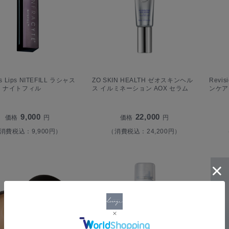
us Lips NITEFILL ラシャス
ZO SKIN HEALTH ゼオスキンヘル
Revi
 ナイトフィル
ス イルミネーション AOX セラム
ンケア
9,000
22,000
価格
円
価格
円
消費税込：9,900円）
（消費税込：24,200円）