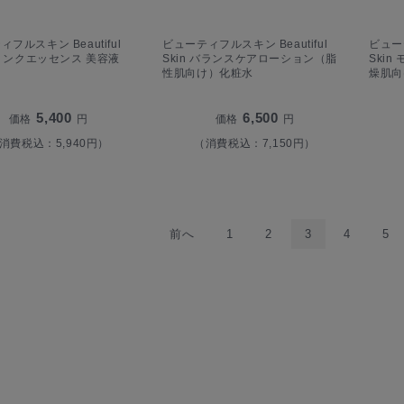
フルスキン Beautiful
ビューティフルスキン Beautiful
ビューテ
 Cリンクエッセンス 美容液
Skin バランスケアローション（脂
Ski
性肌向け）化粧水
燥肌向
5,400
6,500
価格
円
価格
円
消費税込：5,940円）
（消費税込：7,150円）
前へ
1
2
3
4
5