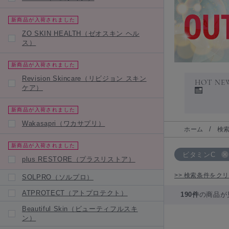
新商品が入荷されました
ZO SKIN HEALTH（ゼオスキン ヘル
ス）
新商品が入荷されました
Revision Skincare（リビジョン スキン
HOT NE
ケア）
新商品が入荷されました
Wakasapri（ワカサプリ）
ホーム
検
新商品が入荷されました
ビタミンC
plus RESTORE（プラスリストア）
>> 検索条件をク
SOLPRO（ソルプロ）
ATPROTECT（アトプロテクト）
190件
の商品が
Beautiful Skin（ビューティフルスキ
ン）