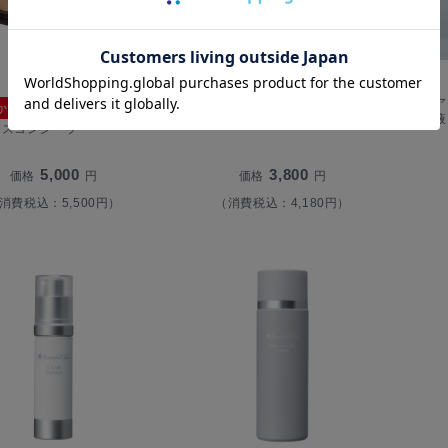
Lekarka レカルカ DREX ブライト
ピュアメ
か
Lekarka レカルカ スキ
リーモイストシャインバブル
美容液
ースコンシーラー
5,000
3,800
価格
円
価格
円
消費税込：5,500円）
（消費税込：4,180円）