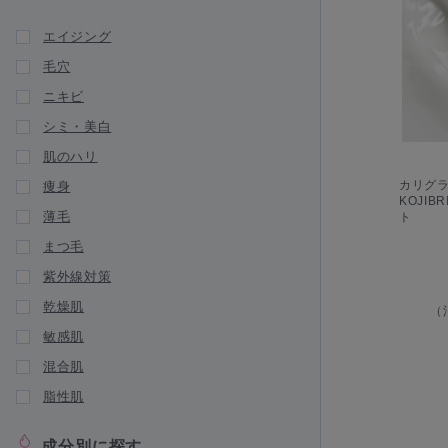
新商品が入荷されました
エイジング
GAUDISKIN（ガウディスキン）
毛穴
HERRAS JAPAN（ヘラス ジャパン）
ニキビ
igendo（医源堂）
シミ・美白
Jan MARINI（ジャンマリーニ スキンリ
サーチ）
肌のハリ
カリグラム
痩身
infact（インファクト）
KOJIB
薄毛
ト
JUJIN（十仁）
まつ毛
LA ROCHE POSAY（ラ ロッシュ ポ
ゼ）
紫外線対策
新商品が入荷されました
乾燥肌
（
Lekarka・DREX（レカルカ）
敏感肌
LipoVit（リポビット）
混合肌
脂性肌
新商品が入荷されました
Lov me Touch（ラブミータッチ）
成分別に探す