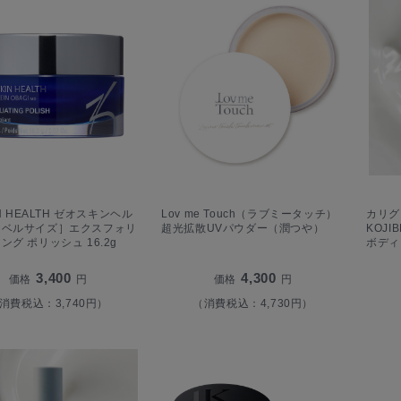
IN HEALTH ゼオスキンヘル
Lov me Touch（ラブミータッチ）
カリグラ
ラベルサイズ］エクスフォリ
超光拡散UVパウダー（潤つや）
KOJI
ング ポリッシュ 16.2g
ボディ
3,400
4,300
価格
円
価格
円
消費税込：3,740円）
（消費税込：4,730円）