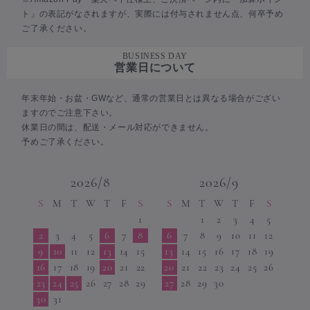
ト」の表記がなされますが、実際には付与されません点、何卒予め
ご了承ください。
BUSINESS DAY
営業日について
年末年始・お盆・GWなど、通常の営業日とは異なる場合がござい
ますのでご注意下さい。
休業日の間は、配送・メール対応ができません。
予めご了承ください。
2026/8
2026/9
S
M
T
W
T
F
S
S
M
T
W
T
F
S
1
1
2
3
4
5
2
3
4
5
6
7
8
6
7
8
9
10
11
12
9
10
11
12
13
14
15
13
14
15
16
17
18
19
16
17
18
19
20
21
22
20
21
22
23
24
25
26
23
24
25
26
27
28
29
27
28
29
30
30
31