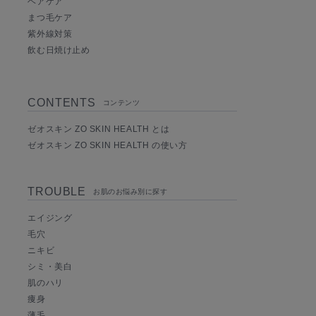
ヘアケア
まつ毛ケア
紫外線対策
飲む日焼け止め
CONTENTS
コンテンツ
ゼオスキン ZO SKIN HEALTH とは
ゼオスキン ZO SKIN HEALTH の使い方
TROUBLE
お肌のお悩み別に探す
エイジング
毛穴
ニキビ
シミ・美白
肌のハリ
痩身
薄毛