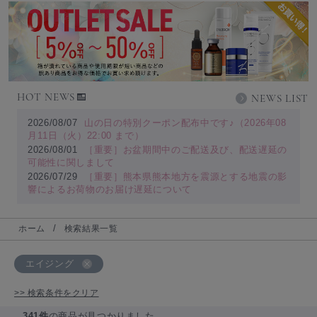
HOT NEWS
NEWS LIST
2026/08/07
山の日の特別クーポン配布中です♪（2026年08
月11日（火）22:00 まで）
2026/08/01
［重要］お盆期間中のご配送及び、配送遅延の
可能性に関しまして
2026/07/29
［重要］熊本県熊本地方を震源とする地震の影
響によるお荷物のお届け遅延について
ホーム
検索結果一覧
エイジング
>> 検索条件をクリア
341件
の商品が見つかりました