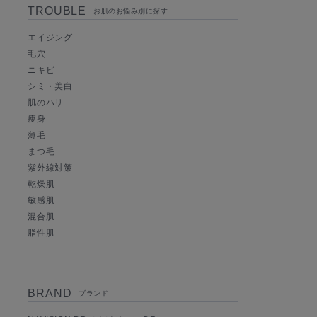
TROUBLE
お肌のお悩み別に探す
エイジング
毛穴
ニキビ
シミ・美白
肌のハリ
痩身
薄毛
まつ毛
紫外線対策
乾燥肌
敏感肌
混合肌
脂性肌
BRAND
ブランド