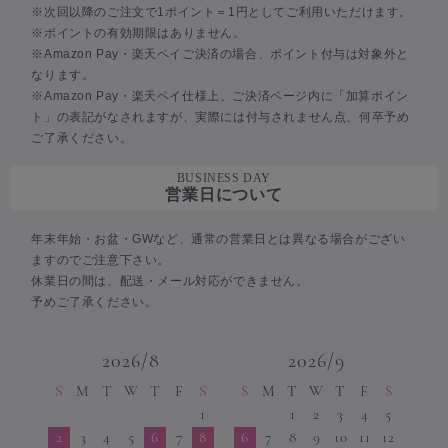
※次回以降のご注文で1ポイント＝1円としてご利用いただけます。
※ポイントの有効期限はありません。
※Amazon Pay・楽天ペイご決済の場合、ポイント付与は対象外と
なります。
※Amazon Pay・楽天ペイ仕様上、ご決済ページ内に「加算ポイン
ト」の表記がなされますが、実際には付与されません点、何卒予め
ご了承ください。
BUSINESS DAY
営業日について
年末年始・お盆・GWなど、通常の営業日とは異なる場合がござい
ますのでご注意下さい。
休業日の間は、配送・メール対応ができません。
予めご了承ください。
2026/8
2026/9
S
M
T
W
T
F
S
S
M
T
W
T
F
S
1
1
2
3
4
5
2
3
4
5
6
7
8
6
7
8
9
10
11
12