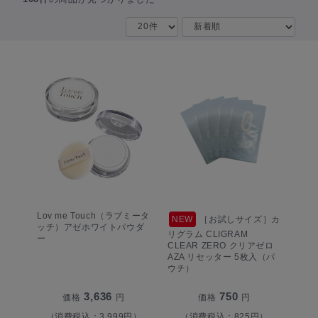
Lov me Touch（ラブミータ
NEW
［お試しサイズ］カ
ッチ）アゼホワイトパウダ
リグラム CLIGRAM
ー
CLEAR ZERO クリアゼロ
AZA リセッター 5枚入（パ
ウチ）
3,636
750
価格
円
価格
円
（消費税込：3,999円）
（消費税込：825円）