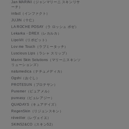
Jan MARINI（ジャンマリーニ スキンリサ
ーチ）
infact（インファクト）
JUJIN（十仁）
LA ROCHE POSAY（ラ ロッシュ ポゼ）
Lekarka・DREX（レカルカ）
LipoVit（リポビット）
Lov me Touch（ラブミータッチ）
Luscious Lips（ラシャ スリップ）
Marini Skin Solutions（マリーニスキンソ
リューションズ）
natumedica（ナチュメディカ）
Ogshi（おぐし）
PROTESUN（プロテサン）
Puremer（ピュアメル）
pureasy（ピュレアジー）
QUADAYS（キュアデイズ）
RegenSkin（リジェンスキン）
réveiller（レヴェイエ）
SKIN52&CO（スキン52）