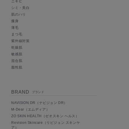
ニキビ
シミ・美白
肌のハリ
痩身
薄毛
まつ毛
紫外線対策
乾燥肌
敏感肌
混合肌
脂性肌
BRAND
ブランド
NAVISION DR（ナビジョン DR）
M-Dear（エムディア）
ZO SKIN HEALTH（ゼオスキン ヘルス）
Revision Skincare（リビジョン スキンケ
ア）