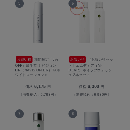
5
6
お買い得
期間限定『5%
お買い得
［お買い得セッ
OFF』資生堂 ナビジョン
ト］エムディア（M-
DR（NAVISION DR）TAホ
DEAR）ホイップウォッシ
ワイトローション n
ュ 2本セット
6,175
6,300
価格
円
価格
円
（消費税込：6,793円）
（消費税込：6,930円）
7
8