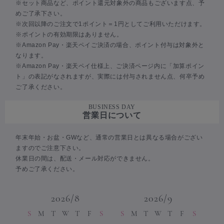
※セット商品など、ポイント還元対象外の商品もございます点、予
めご了承下さい。
※次回以降のご注文で1ポイント＝1円としてご利用いただけます。
※ポイントの有効期限はありません。
※Amazon Pay・楽天ペイご決済の場合、ポイント付与は対象外と
なります。
※Amazon Pay・楽天ペイ仕様上、ご決済ページ内に「加算ポイン
ト」の表記がなされますが、実際には付与されません点、何卒予め
ご了承ください。
BUSINESS DAY
営業日について
年末年始・お盆・GWなど、通常の営業日とは異なる場合がござい
ますのでご注意下さい。
休業日の間は、配送・メール対応ができません。
予めご了承ください。
2026/8
2026/9
S
M
T
W
T
F
S
S
M
T
W
T
F
S