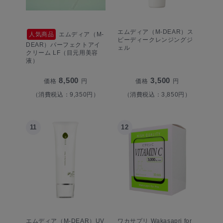
エムディア（M-DEAR）ス
人気商品
エムディア（M-
ピーディークレンジングジ
DEAR）パーフェクトアイ
ェル
クリーム LF（目元用美容
液）
8,500
3,500
価格
円
価格
円
（消費税込：9,350円）
（消費税込：3,850円）
11
12
エムディア（M-DEAR）UV
ワカサプリ Wakasapri for