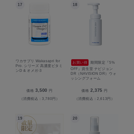
17
18
ワカサプリ Wakasapri for
お買い得
期間限定『5%
Pro. シリーズ 高濃度ビタミ
OFF』資生堂 ナビジョン
ンD & オメガ-3
DR（NAVISION DR）ウォ
ッシングフォーム
3,500
2,375
価格
円
価格
円
（消費税込：3,780円）
（消費税込：2,613円）
19
20