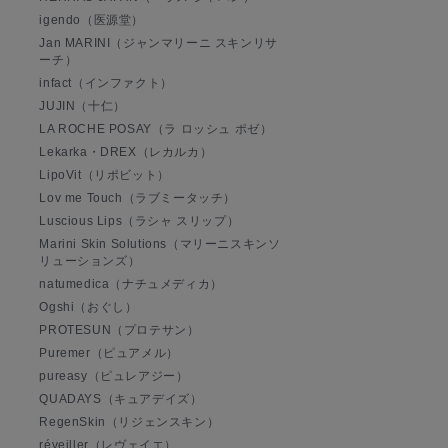
igendo（医源堂）
Jan MARINI（ジャンマリーニ スキンリサ
ーチ）
infact（インファクト）
JUJIN（十仁）
LA ROCHE POSAY（ラ ロッシュ ポゼ）
Lekarka・DREX（レカルカ）
LipoVit（リポビット）
Lov me Touch（ラブミータッチ）
Luscious Lips（ラシャ スリップ）
Marini Skin Solutions（マリーニスキンソ
リューションズ）
natumedica（ナチュメディカ）
Ogshi（おぐし）
PROTESUN（プロテサン）
Puremer（ピュアメル）
pureasy（ピュレアジー）
QUADAYS（キュアデイズ）
RegenSkin（リジェンスキン）
réveiller（レヴェイエ）