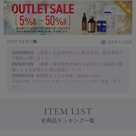
HOT NEWS
NEWS LIST
2026/08/01
［重要］お盆期間中のご配送及び、配送遅延の
可能性に関しまして
2026/07/29
［重要］熊本県熊本地方を震源とする地震の影
響によるお荷物のお届け遅延について
2026/07/24
期間限定コラボ企画！Marini Skin
Solutions（マリーニスキンソリューションズ）全品『25％
オフ』
ITEM LIST
全商品ランキング一覧