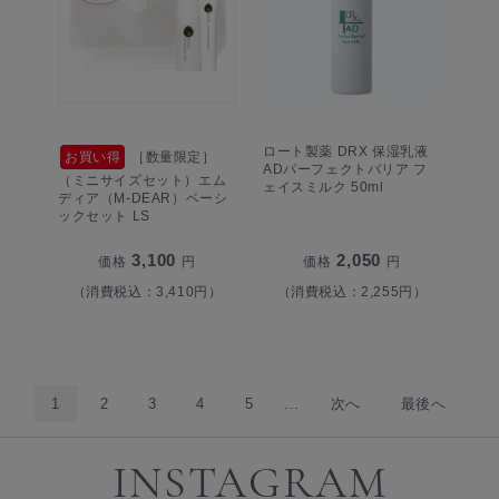
ロート製薬 DRX 保湿乳液
お買い得
［数量限定］
ADパーフェクトバリア フ
（ミニサイズセット）エム
ェイスミルク 50ml
ディア（M-DEAR）ベーシ
ックセット LS
3,100
2,050
価格
円
価格
円
（消費税込：3,410円）
（消費税込：2,255円）
1
2
3
4
5
...
次へ
最後へ
INSTAGRAM