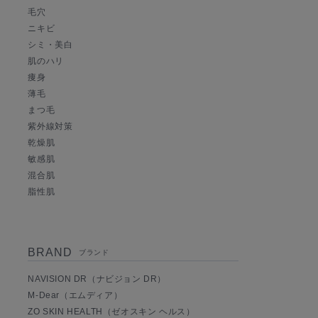
毛穴
ニキビ
シミ・美白
肌のハリ
痩身
薄毛
まつ毛
紫外線対策
乾燥肌
敏感肌
混合肌
脂性肌
BRAND
ブランド
NAVISION DR（ナビジョン DR）
M-Dear（エムディア）
ZO SKIN HEALTH（ゼオスキン ヘルス）