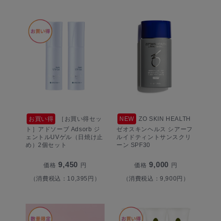
お買い得
［お買い得セッ
NEW
ZO SKIN HEALTH
ト］アドソーブ Adsorb ジ
ゼオスキンヘルス シアーフ
ェントルUVゲル（日焼け止
ルイドティントサンスクリ
め）2個セット
ーン SPF30
9,450
9,000
価格
円
価格
円
（消費税込：10,395円）
（消費税込：9,900円）