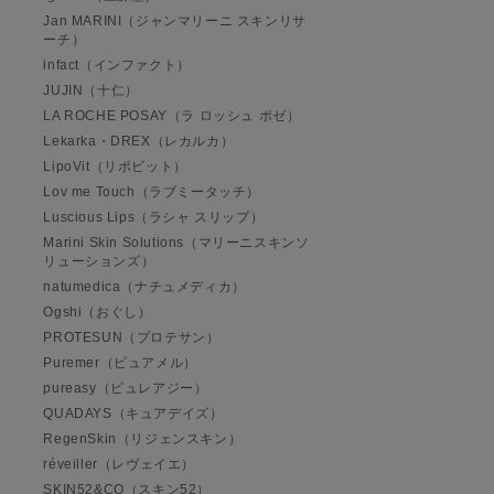
Jan MARINI（ジャンマリーニ スキンリサ
ーチ）
infact（インファクト）
JUJIN（十仁）
LA ROCHE POSAY（ラ ロッシュ ポゼ）
Lekarka・DREX（レカルカ）
LipoVit（リポビット）
Lov me Touch（ラブミータッチ）
Luscious Lips（ラシャ スリップ）
Marini Skin Solutions（マリーニスキンソ
リューションズ）
natumedica（ナチュメディカ）
Ogshi（おぐし）
PROTESUN（プロテサン）
Puremer（ピュアメル）
pureasy（ピュレアジー）
QUADAYS（キュアデイズ）
RegenSkin（リジェンスキン）
réveiller（レヴェイエ）
SKIN52&CO（スキン52）