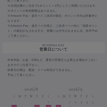
めご了承下さい。
※次回以降のご注文で1ポイント＝1円としてご利用いただけます。
※ポイントの有効期限はありません。
※Amazon Pay・楽天ペイご決済の場合、ポイント付与は対象外と
なります。
※Amazon Pay・楽天ペイ仕様上、ご決済ページ内に「加算ポイン
ト」の表記がなされますが、実際には付与されません点、何卒予め
ご了承ください。
BUSINESS DAY
営業日について
年末年始・お盆・GWなど、通常の営業日とは異なる場合がござい
ますのでご注意下さい。
休業日の間は、配送・メール対応ができません。
予めご了承ください。
2026/8
2026/9
S
M
T
W
T
F
S
S
M
T
W
T
F
S
1
1
2
3
4
5