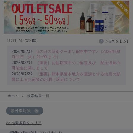
HOT NEWS
NEWS LIST
2026/08/07
山の日の特別クーポン配布中です♪（2026年08
月11日（火）22:00 まで）
2026/08/01
［重要］お盆期間中のご配送及び、配送遅延の
可能性に関しまして
2026/07/29
［重要］熊本県熊本地方を震源とする地震の影
響によるお荷物のお届け遅延について
ホーム
検索結果一覧
紫外線対策
>> 検索条件をクリア
80件
の商品が見つかりました