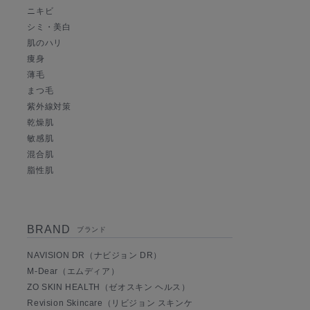
ニキビ
シミ・美白
肌のハリ
痩身
薄毛
まつ毛
紫外線対策
乾燥肌
敏感肌
混合肌
脂性肌
BRAND
ブランド
NAVISION DR（ナビジョン DR）
M-Dear（エムディア）
ZO SKIN HEALTH（ゼオスキン ヘルス）
Revision Skincare（リビジョン スキンケ