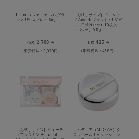
Lekarka レカルカ フレグラ
［お試しサイズ］アドソー
ンス UV スプレー 60g
ブ Adsorb ジェントルUVゲ
ル（日焼け止め）10枚入
（パウチ）0.5g
2,700
425
価格
円
価格
円
（消費税込：2,970円）
（消費税込：468円）
［お試しサイズ］ビューテ
エムディア（M-DEAR）グ
ィフルスキン Beautiful
ロウベール UV クッション