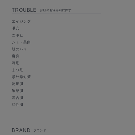
TROUBLE
お肌のお悩み別に探す
エイジング
毛穴
ニキビ
シミ・美白
肌のハリ
痩身
薄毛
まつ毛
紫外線対策
乾燥肌
敏感肌
混合肌
脂性肌
BRAND
ブランド