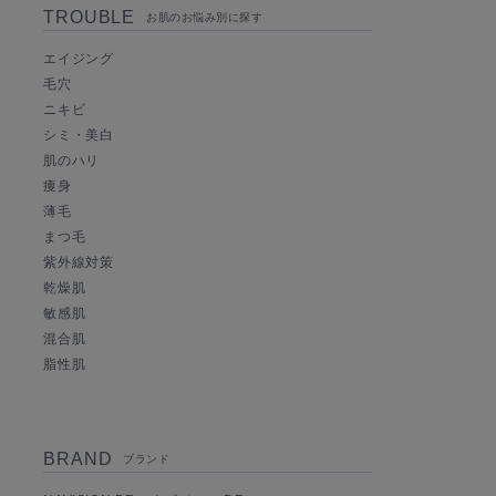
TROUBLE
お肌のお悩み別に探す
エイジング
毛穴
ニキビ
シミ・美白
肌のハリ
痩身
薄毛
まつ毛
紫外線対策
乾燥肌
敏感肌
混合肌
脂性肌
BRAND
ブランド