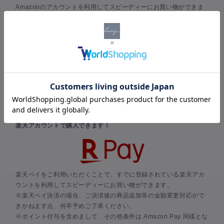
Amazonのアカウントを利用してスピーディーにお買い物ができま
す。
Amazonのアカウントに登録されているお支払い情報と配送先を選
択するだけで、新たな情報を入力することなくお買い物ができま
す。
※当店でのポイント付与は対象外となります。
※Amazon Pay 仕様上、ご決済ページ内に「加算ポイント」の表記
がなされますが、実際には付与されません点、何卒予めご了承くだ
さい。
楽天ペイ
楽天アカウントで購入できます！
楽天ペイをご利用いただくことで、すでに登録されている楽天アカ
ウントを利用してスピーディーにお買い物ができます。
※楽天ペイ決済の場合、ご決済後の商品追加等の金額変更対応がで
きかねます点、何卒予めご了承ください。
※ポイント付与を含めまして、その他条件は Amazon Pay 同様とな