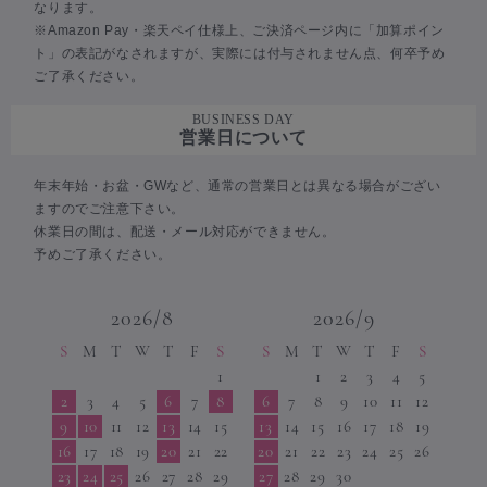
なります。
※Amazon Pay・楽天ペイ仕様上、ご決済ページ内に「加算ポイン
ト」の表記がなされますが、実際には付与されません点、何卒予め
ご了承ください。
BUSINESS DAY
営業日について
年末年始・お盆・GWなど、通常の営業日とは異なる場合がござい
ますのでご注意下さい。
休業日の間は、配送・メール対応ができません。
予めご了承ください。
2026/8
2026/9
S
M
T
W
T
F
S
S
M
T
W
T
F
S
1
1
2
3
4
5
2
3
4
5
6
7
8
6
7
8
9
10
11
12
9
10
11
12
13
14
15
13
14
15
16
17
18
19
16
17
18
19
20
21
22
20
21
22
23
24
25
26
23
24
25
26
27
28
29
27
28
29
30