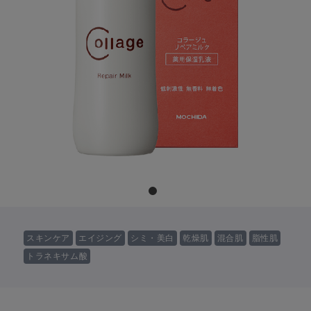
スキンケア
エイジング
シミ・美白
乾燥肌
混合肌
脂性肌
トラネキサム酸