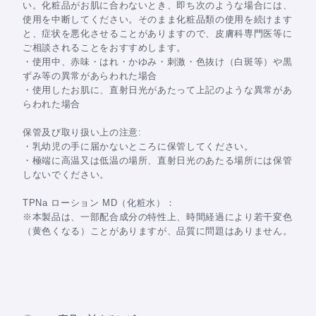
い。化粧品がお肌に合わないとき、即ち次のような場合には、
使用を中断してください。そのまま化粧品類の使用を続けます
と、症状を悪化させることがありますので、皮膚科専門医等に
ご相談されることをおすすめします。
・使用中、赤味・はれ・かゆみ・刺激・色抜け（白斑等）や黒
ずみ等の異常があらわれた場合
・使用したお肌に、直射日光があたって上記のような異常があ
らわれた場合
保管及び取り扱い上の注意:
・乳幼児の手に届かないところに保管してください。
・極端に高温又は低温の場所、直射日光のあたる場所には保管
しないでください。
TPNa ローション MD（化粧水）：
※本製品は、一部配合成分の特性上、時間経過により若干変色
（黄色くなる）ことがありますが、品質に問題はありません。