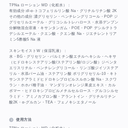
TPNa ローション MD（化粧水）：
有効成分:dl-α-トコフェリルリン酸 Na・グリチルリチン酸 2K
その他の成分:濃グリセリン・ペンチレングリコール・POP ジ
グリセリルエーテル・グリコシルトレハロース・水添デンプン
分解物混合溶液・キサンタンガム・POE・POP デシルテトラ
デシルエーテル・クエン酸・クエン酸 Na・ジエチレントリア
ミン5酢酸5 Na 液
スキンモイストW（保湿乳液）：
水・BG・グリセリン・パルミチン酸エチルヘキシル・ヘキサ
（ヒドロキシステアリン酸/ステアリン酸/ロジン酸）ジペンタ
エリスリチル・ペンチレングリコール・リンゴ酸ジイソステア
リル・水添パーム油・ステアリン酸 ポリグリセリル-10・キト
サンステアラミドヒドロキシプロピルスルホン酸 Na・スクワ
ラン・ホホバ種子油・ マンダリンオレンジ果皮エキス・カル
ボマー・ヒドロキシプロピルメチルセルロース・グルコシルセ
ラミド・ アミノカプロン酸・アラントイン・グリチルリチン
酸2K・α-グルカン・TEA・フェノキシエタノール
使用方法