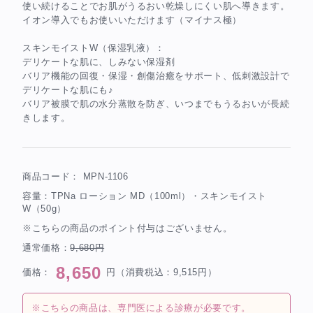
使い続けることでお肌がうるおい乾燥しにくい肌へ導きます。
イオン導入でもお使いいただけます（マイナス極）
スキンモイストW（保湿乳液）：
デリケートな肌に、しみない保湿剤
バリア機能の回復・保湿・創傷治癒をサポート、低刺激設計で
デリケートな肌にも♪
バリア被膜で肌の水分蒸散を防ぎ、いつまでもうるおいが長続
きします。
商品コード：
MPN-1106
容量：TPNa ローション MD（100ml）・スキンモイスト
W（50g）
※こちらの商品のポイント付与はございません。
通常価格：
9,680円
8,650
価格：
円（消費税込：9,515円）
※こちらの商品は、専門医による診療が必要です。