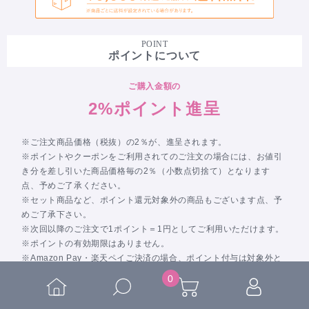
POINT
ポイントについて
ご購入金額の
2%ポイント進呈
※ご注文商品価格（税抜）の2％が、進呈されます。
※ポイントやクーポンをご利用されてのご注文の場合には、お値引
き分を差し引いた商品価格毎の2％（小数点切捨て）となります
点、予めご了承ください。
※セット商品など、ポイント還元対象外の商品もございます点、予
めご了承下さい。
※次回以降のご注文で1ポイント＝1円としてご利用いただけます。
※ポイントの有効期限はありません。
※Amazon Pay・楽天ペイご決済の場合、ポイント付与は対象外と
なります。
0
※Amazon Pay・楽天ペイ仕様上、ご決済ページ内に「加算ポイン
ト」の表記がなされますが、実際には付与されません点、何卒予め