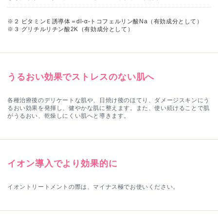
※２ ビタミンＥ誘導体＝dl-α-トコフェルリン酸Na（有効成分として）
※３ グリチルリチン酸2K（有効成分として）
うるおい効果でストレスのない肌へ
各種治療後のデリケートな肌や、日焼け後のほてり、ダメージスキンにう
るおい効果を発揮し、健やかな肌に整えます。また、使い続けることで肌
がうるおい、乾燥しにくい肌へと導きます。
イオン導入でより効果的に
イオントリートメントの際は、マイナス極でお使いください。