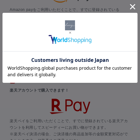
Amazon payをご利用いただくことで、すでに登録されている
Amazonのアカウントを利用してスピーディーにお買い物ができま
す。
Amazonのアカウントに登録されているお支払い情報と配送先を選
択するだけで、新たな情報を入力することなくお買い物ができま
す。
※当店でのポイント付与は対象外となります。
※Amazon Pay 仕様上、ご決済ページ内に「加算ポイント」の表記
がなされますが、実際には付与されません点、何卒予めご了承くだ
さい。
楽天ペイ
楽天アカウントで購入できます！
楽天ペイをご利用いただくことで、すでに登録されている楽天アカ
ウントを利用してスピーディーにお買い物ができます。
※楽天ペイ決済の場合、ご決済後の商品追加等の金額変更対応がで