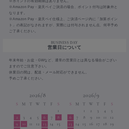
※ポイントの有効期限はありません。
※Amazon Pay・楽天ペイご決済の場合、ポイント付与は対象外と
なります。
※Amazon Pay・楽天ペイ仕様上、ご決済ページ内に「加算ポイン
ト」の表記がなされますが、実際には付与されません点、何卒予め
ご了承ください。
BUSINESS DAY
営業日について
年末年始・お盆・GWなど、通常の営業日とは異なる場合がござい
ますのでご注意下さい。
休業日の間は、配送・メール対応ができません。
予めご了承ください。
2026/8
2026/9
S
M
T
W
T
F
S
S
M
T
W
T
F
S
1
1
2
3
4
5
2
3
4
5
6
7
8
6
7
8
9
10
11
12
9
10
11
12
13
14
15
13
14
15
16
17
18
19