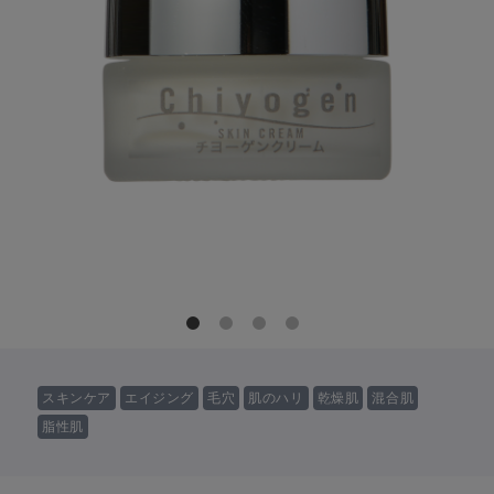
スキンケア
エイジング
毛穴
肌のハリ
乾燥肌
混合肌
脂性肌