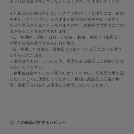
※お肌に異常が生じていないかよく注意して使用してくださ
い。
※化粧品がお肌に合わないとき即ち次のような場合には、使用
を中止してください。そのまま化粧品類の使用を続けますと、
症状を悪化させることがありますので、皮膚科専門医等にご相
談されることをおすすめします。
（1）使用中、赤味、はれ、かゆみ、刺激、色抜け（白斑等）
や黒ずみ等の異常があらわれた場合
（2）使用したお肌に、直射日光があたって上記のような異常
があらわれた場合
※傷やはれもの、しっしん等、異常のある部位にはお使いにな
らないでください。
※使用後は必ずしっかり蓋をしめてください。乳幼児の手の届
かないところに保管してください。極端に高温又は低温の場
所、直射日光のあたる場所には保管しないでください。
この商品に対するレビュー