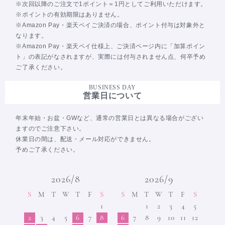
※次回以降のご注文で1ポイント＝1円としてご利用いただけます。
※ポイントの有効期限はありません。
※Amazon Pay・楽天ペイご決済の場合、ポイント付与は対象外と
なります。
※Amazon Pay・楽天ペイ仕様上、ご決済ページ内に「加算ポイン
ト」の表記がなされますが、実際には付与されません点、何卒予め
ご了承ください。
BUSINESS DAY
営業日について
年末年始・お盆・GWなど、通常の営業日とは異なる場合がござい
ますのでご注意下さい。
休業日の間は、配送・メール対応ができません。
予めご了承ください。
2026/8
2026/9
S
M
T
W
T
F
S
S
M
T
W
T
F
S
1
1
2
3
4
5
2
3
4
5
6
7
8
6
7
8
9
10
11
12