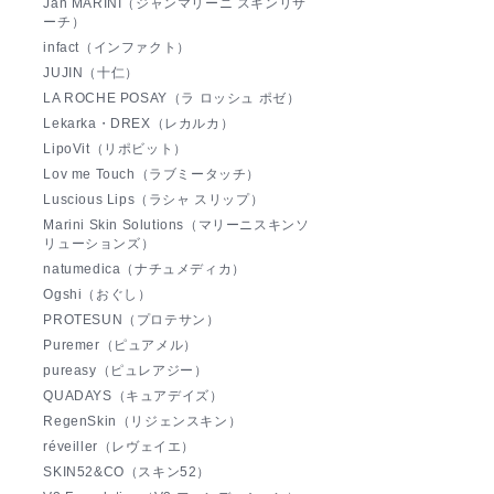
Jan MARINI（ジャンマリーニ スキンリサ
ーチ）
infact（インファクト）
JUJIN（十仁）
LA ROCHE POSAY（ラ ロッシュ ポゼ）
Lekarka・DREX（レカルカ）
LipoVit（リポビット）
Lov me Touch（ラブミータッチ）
Luscious Lips（ラシャ スリップ）
Marini Skin Solutions（マリーニスキンソ
リューションズ）
natumedica（ナチュメディカ）
Ogshi（おぐし）
PROTESUN（プロテサン）
Puremer（ピュアメル）
pureasy（ピュレアジー）
QUADAYS（キュアデイズ）
RegenSkin（リジェンスキン）
réveiller（レヴェイエ）
SKIN52&CO（スキン52）