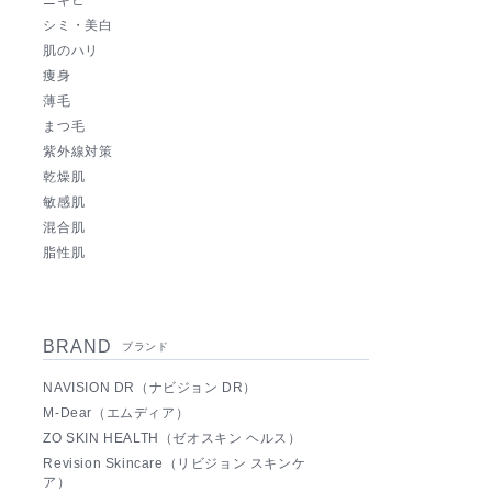
ニキビ
シミ・美白
肌のハリ
痩身
薄毛
まつ毛
紫外線対策
乾燥肌
敏感肌
混合肌
脂性肌
BRAND
ブランド
NAVISION DR（ナビジョン DR）
M-Dear（エムディア）
ZO SKIN HEALTH（ゼオスキン ヘルス）
Revision Skincare（リビジョン スキンケ
ア）