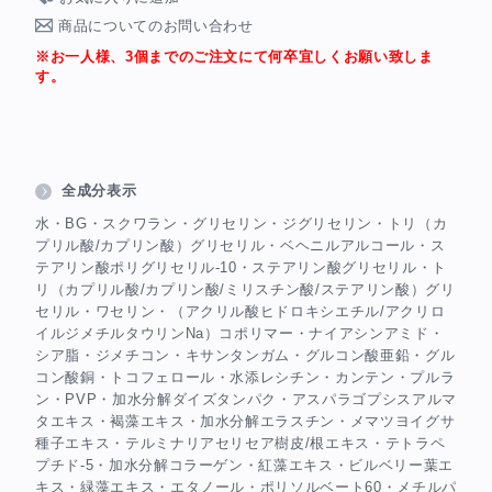
商品についてのお問い合わせ
※お一人様、3個までのご注文にて何卒宜しくお願い致しま
す。
全成分表示
水・BG・スクワラン・グリセリン・ジグリセリン・トリ（カ
プリル酸/カプリン酸）グリセリル・ベヘニルアルコール・ス
テアリン酸ポリグリセリル-10・ステアリン酸グリセリル・ト
リ（カプリル酸/カプリン酸/ミリスチン酸/ステアリン酸）グリ
セリル・ワセリン・（アクリル酸ヒドロキシエチル/アクリロ
イルジメチルタウリンNa）コポリマー・ナイアシンアミド・
シア脂・ジメチコン・キサンタンガム・グルコン酸亜鉛・グル
コン酸銅・トコフェロール・水添レシチン・カンテン・プルラ
ン・PVP・加水分解ダイズタンパク・アスパラゴプシスアルマ
タエキス・褐藻エキス・加水分解エラスチン・メマツヨイグサ
種子エキス・テルミナリアセリセア樹皮/根エキス・テトラペ
プチド-5・加水分解コラーゲン・紅藻エキス・ビルベリー葉エ
キス・緑藻エキス・エタノール・ポリソルベート60・メチルパ