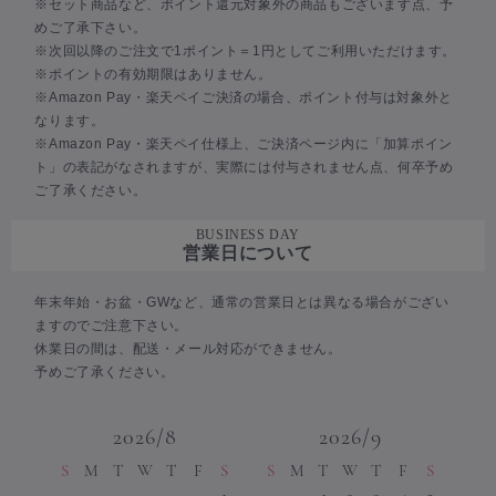
※セット商品など、ポイント還元対象外の商品もございます点、予
めご了承下さい。
※次回以降のご注文で1ポイント＝1円としてご利用いただけます。
※ポイントの有効期限はありません。
※Amazon Pay・楽天ペイご決済の場合、ポイント付与は対象外と
なります。
※Amazon Pay・楽天ペイ仕様上、ご決済ページ内に「加算ポイン
ト」の表記がなされますが、実際には付与されません点、何卒予め
ご了承ください。
BUSINESS DAY
営業日について
年末年始・お盆・GWなど、通常の営業日とは異なる場合がござい
ますのでご注意下さい。
休業日の間は、配送・メール対応ができません。
予めご了承ください。
2026/8
2026/9
S
M
T
W
T
F
S
S
M
T
W
T
F
S