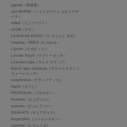
igendo（医源堂）
Jan MARINI（ジャンマリーニ スキンリサ
ーチ）
infact（インファクト）
JUJIN（十仁）
LA ROCHE POSAY（ラ ロッシュ ポゼ）
Lekarka・DREX（レカルカ）
LipoVit（リポビット）
Lov me Touch（ラブミータッチ）
Luscious Lips（ラシャ スリップ）
Marini Skin Solutions（マリーニスキンソ
リューションズ）
natumedica（ナチュメディカ）
Ogshi（おぐし）
PROTESUN（プロテサン）
Puremer（ピュアメル）
pureasy（ピュレアジー）
QUADAYS（キュアデイズ）
RegenSkin（リジェンスキン）
réveiller（レヴェイエ）