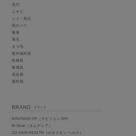
毛穴
ニキビ
シミ・美白
肌のハリ
痩身
薄毛
まつ毛
紫外線対策
乾燥肌
敏感肌
混合肌
脂性肌
BRAND
ブランド
NAVISION DR（ナビジョン DR）
M-Dear（エムディア）
ZO SKIN HEALTH（ゼオスキン ヘルス）