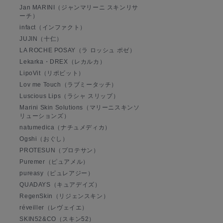
Jan MARINI（ジャンマリーニ スキンリサ
ーチ）
infact（インファクト）
JUJIN（十仁）
LA ROCHE POSAY（ラ ロッシュ ポゼ）
Lekarka・DREX（レカルカ）
LipoVit（リポビット）
Lov me Touch（ラブミータッチ）
Luscious Lips（ラシャ スリップ）
Marini Skin Solutions（マリーニスキンソ
リューションズ）
natumedica（ナチュメディカ）
Ogshi（おぐし）
PROTESUN（プロテサン）
Puremer（ピュアメル）
pureasy（ピュレアジー）
QUADAYS（キュアデイズ）
RegenSkin（リジェンスキン）
réveiller（レヴェイエ）
SKIN52&CO（スキン52）