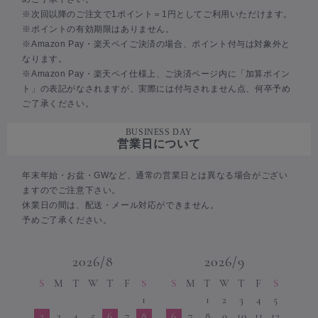
※次回以降のご注文で1ポイント＝1円としてご利用いただけます。
※ポイントの有効期限はありません。
※Amazon Pay・楽天ペイご決済の場合、ポイント付与は対象外と
なります。
※Amazon Pay・楽天ペイ仕様上、ご決済ページ内に「加算ポイン
ト」の表記がなされますが、実際には付与されません点、何卒予め
ご了承ください。
BUSINESS DAY
営業日について
年末年始・お盆・GWなど、通常の営業日とは異なる場合がござい
ますのでご注意下さい。
休業日の間は、配送・メール対応ができません。
予めご了承ください。
2026/8
2026/9
S
M
T
W
T
F
S
S
M
T
W
T
F
S
1
1
2
3
4
5
2
3
4
5
6
7
8
6
7
8
9
10
11
12