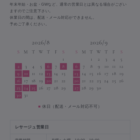
年末年始・お盆・GWなど、通常の営業日とは異なる場合がござい
ますのでご注意下さい。
休業日の間は、配送・メール対応ができません。
予めご了承ください。
2026/8
2026/9
S
M
T
W
T
F
S
S
M
T
W
T
F
S
1
1
2
3
4
5
2
3
4
5
6
7
8
6
7
8
9
10
11
12
9
10
11
12
13
14
15
13
14
15
16
17
18
19
16
17
18
19
20
21
22
20
21
22
23
24
25
26
23
24
25
26
27
28
29
27
28
29
30
30
31
■
休日（配送・メール対応不可）
レサージュ営業日