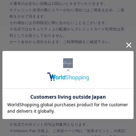
※通常のお支払い回数は1回払いとさせていただきます。
※クレジット決済の際にエラーが出た場合にはご発送を止め、ご連
絡をさせて頂きます。
その場合には日時指定に間に合わないこともございます。
※当店ではセキュリティ上の配慮からクレジットカード利用控は原
則としてお送りしておりません。
カード会社から送付されます。ご利用明細をご確認下さい。
Amazon Pay
Amazonアカウントで購入できます！
Amazon payをご利用いただくことで、すでに登録されている
Amazonのアカウントを利用してスピーディーにお買い物ができま
す。
Amazonのアカウントに登録されているお支払い情報と配送先を選
択するだけで、新たな情報を入力することなくお買い物ができま
す。
※当店でのポイント付与は対象外となります。
※Amazon Pay 仕様上、ご決済ページ内に「加算ポイント」の表記