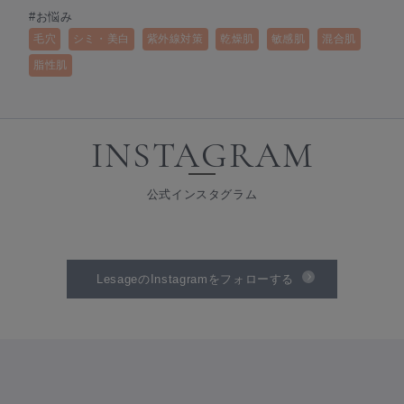
#お悩み
毛穴
シミ・美白
紫外線対策
乾燥肌
敏感肌
混合肌
脂性肌
INSTAGRAM
公式インスタグラム
LesageのInstagramをフォローする