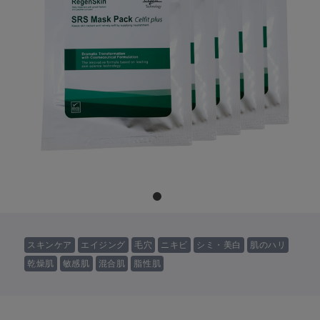
スキンケア
エイジング
毛穴
ニキビ
シミ・美白
肌のハリ
乾燥肌
敏感肌
混合肌
脂性肌