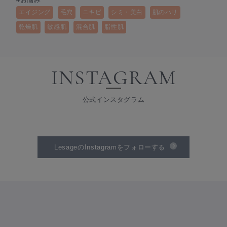
エイジング
毛穴
ニキビ
シミ・美白
肌のハリ
乾燥肌
敏感肌
混合肌
脂性肌
INSTAGRAM
公式インスタグラム
LesageのInstagramをフォローする