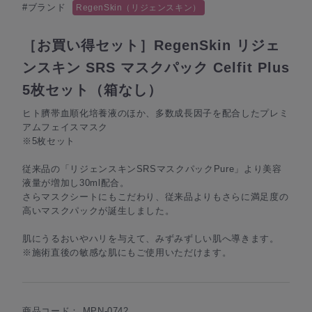
#ブランド
RegenSkin（リジェンスキン）
［お買い得セット］RegenSkin リジェ
ンスキン SRS マスクパック Celfit Plus
5枚セット（箱なし）
ヒト臍帯血順化培養液のほか、多数成長因子を配合したプレミ
アムフェイスマスク
※5枚セット
従来品の「リジェンスキンSRSマスクパックPure」より美容
液量が増加し30ml配合。
さらマスクシートにもこだわり、従来品よりもさらに満足度の
高いマスクパックが誕生しました。
肌にうるおいやハリを与えて、みずみずしい肌へ導きます。
※施術直後の敏感な肌にもご使用いただけます。
商品コード：
MPN-0742