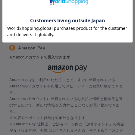
※クレジット決済の際にエラーが出た場合にはご発送を止め、ご連
絡をさせて頂きます。
その場合には日時指定に間に合わないこともございます。
※当店ではセキュリティ上の配慮からクレジットカード利用控は原
則としてお送りしておりません。
カード会社から送付されます。ご利用明細をご確認下さい。
Amazon Pay
Amazonアカウントで購入できます！
Amazon payをご利用いただくことで、すでに登録されている
Amazonのアカウントを利用してスピーディーにお買い物ができま
す。
Amazonのアカウントに登録されているお支払い情報と配送先を選
択するだけで、新たな情報を入力することなくお買い物ができま
す。
※当店でのポイント付与は対象外となります。
※Amazon Pay 仕様上、ご決済ページ内に「加算ポイント」の表記
がなされますが、実際には付与されません点、何卒予めご了承くだ