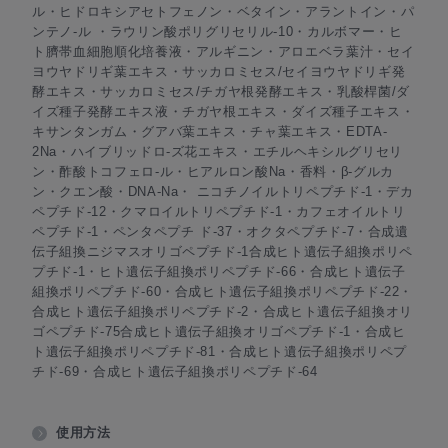
ル・ヒドロキシアセトフェノン・ベタイン・アラントイン・パ
ンテノ-ル ・ラウリン酸ポリグリセリル-10・カルボマー・ヒ
ト臍帯血細胞順化培養液・アルギニン・アロエベラ葉汁・セイ
ヨウヤドリギ葉エキス・サッカロミセス/セイヨウヤドリギ発
酵エキス・サッカロミセス/チガヤ根発酵エキス・乳酸桿菌/ダ
イズ種子発酵エキス液・チガヤ根エキス・ダイズ種子エキス・
キサンタンガム・グアバ葉エキス・チャ葉エキス・EDTA-
2Na・ハイブリッドロ-ズ花エキス・エチルヘキシルグリセリ
ン・酢酸トコフェロ-ル・ヒアルロン酸Na・香料・β-グルカ
ン・クエン酸・DNA-Na・ ニコチノイルトリペプチド-1・デカ
ペプチド-12・クマロイルトリペプチド-1・カフェオイルトリ
ペプチド-1・ペンタペプチ ド-37・オクタペプチド-7・合成遺
伝子組換ニジマスオリゴペプチド-1合成ヒト遺伝子組換ポリペ
プチド-1・ヒト遺伝子組換ポリペプチド-66・合成ヒト遺伝子
組換ポリペプチド-60・合成ヒト遺伝子組換ポリペプチド-22・
合成ヒト遺伝子組換ポリペプチド-2・合成ヒト遺伝子組換オリ
ゴペプチド-75合成ヒト遺伝子組換オリゴペプチド-1・合成ヒ
ト遺伝子組換ポリペプチド-81・合成ヒト遺伝子組換ポリペプ
チド-69・合成ヒト遺伝子組換ポリペプチド-64
使用方法