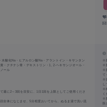
・水酸化Na・ヒアルロン酸Na・アラントイン・キサンタン
※
黄・クチナシ青・デキストリン・1, 2-ヘキサンジオール・
※
タノール
※
て
※
し
※
て週に2～3回を目安に、1日1回を上限としてご使用くださ
く
※
顔全体になじませ、5分程度おいてから、ぬるま湯で洗い流
医
。