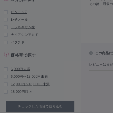
Luscious Lips（ラシャ スリップ）
その後、通常
Marini Skin Solutions（マリーニスキン
ビタミンC
ソリューションズ）
レチノール
NEW BRAND
トラネキサム酸
natumedica（ナチュメディカ）
ナイアシンアミド
Ogshi（おぐし）
ペプチド
PROTESUN（プロテサン）
Puremer（ピュアメル）
この商品に
価格帯で探す
pureasy（ピュレアジー）
レビューはま
QUADAYS（キュアデイズ）
6,000円未満
RegenSkin（リジェンスキン）
6,000円〜12,000円未満
réveiller（レヴェイエ）
12,000円〜18,000円未満
SKIN52&CO（スキン52）
18,000円以上
V3 Foundation（V3 ファンデーショ
ン）
チェックした項目で絞り込む
WiQO（ワイコ）