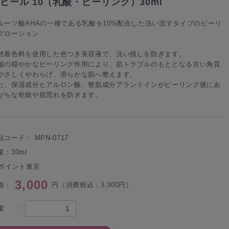
ピール 10（乳酸・ピーリング）30ml
ルーツ酸AHAの一種である乳酸を10%配合した洗い流すタイプのピーリ
グローション
然着色料を使用した色つき美容液で、洗い残しを防ぎます。
酸の穏やかなピーリング作用により、肌トラブルのもととなる古い角質
やさしくやわらげ、滑らかな肌へ整えます。
た、保湿成分ヒアルロン酸、整肌成分アラントインがピーリング後にあ
がちな乾燥や肌荒れを防ぎます。
品コード：
MPN-0717
量：30ml
0ポイント進呈
3,000
格：
円（消費税込：3,300円）
量 ：