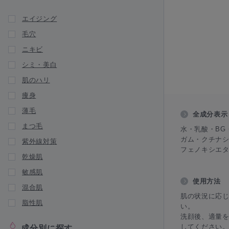
新商品が入荷されました
エイジング
GAUDISKIN（ガウディスキン）
毛穴
HERRAS JAPAN（ヘラス ジャパン）
ニキビ
igendo（医源堂）
シミ・美白
Jan MARINI（ジャンマリーニ スキンリ
サーチ）
肌のハリ
痩身
infact（インファクト）
薄毛
JUJIN（十仁）
全成分表示
まつ毛
LA ROCHE POSAY（ラ ロッシュ ポ
水・乳酸・BG
ゼ）
ガム・クチナシ
紫外線対策
フェノキシエ
新商品が入荷されました
乾燥肌
Lekarka・DREX（レカルカ）
敏感肌
使用方法
LipoVit（リポビット）
混合肌
肌の状況に応じ
脂性肌
新商品が入荷されました
い。
Lov me Touch（ラブミータッチ）
洗顔後、適量を
してください
成分別に探す