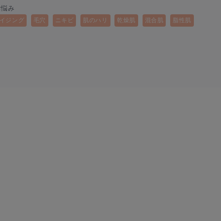
お悩み
イジング
毛穴
ニキビ
肌のハリ
乾燥肌
混合肌
脂性肌