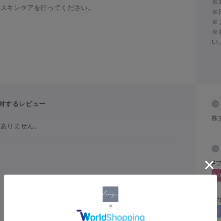
※
のスキンケアを行ってください。
※
※
※
い
対するレビュー
株
だありません。
#
L
#
ス