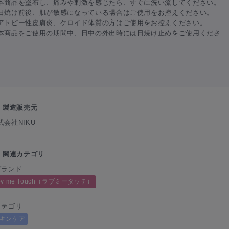
本商品を塗布し、痛みや刺激を感じたら、すぐに洗い流してください。
日焼け前後、肌が敏感になっている場合はご使用をお控えください。
アトピー性皮膚炎、ケロイド体質の方はご使用をお控えください。
本商品をご使用の期間中、日中の外出時には日焼け止めをご使用くださ
。
製造販売元
式会社NIKU
関連カテゴリ
ブランド
ov me Touch（ラブミータッチ）
カテゴリ
キンケア