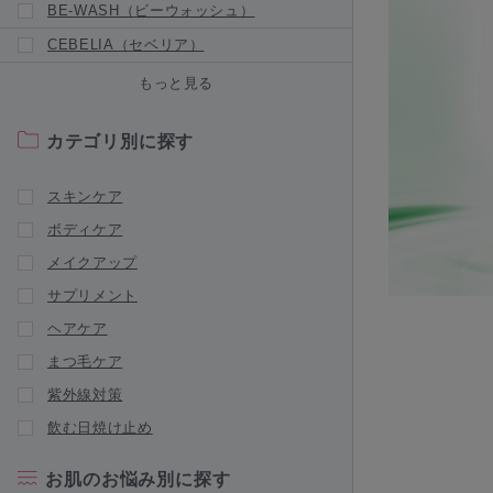
BE-WASH（ビーウォッシュ）
CEBELIA（セベリア）
Censil（センシル）
もっと見る
CHRISTINA（クリスティーナ）
カテゴリ別に探す
新商品が入荷されました
CLIGRAM（カリグラム）
スキンケア
Collage Repair（コラージュリペア）
ボディケア
新商品が入荷されました
メイクアップ
Collage（コラージュフルフル）
サプリメント
|
NEW BRAND
新商品が入荷されました
ヘアケア
DERMAFIRM RX（ダーマファーム
まつ毛ケア
RX）
紫外線対策
DRX（ディーアールエックス）
飲む日焼け止め
Dシリーズ（デオドラントシリーズ）
ENVIRON（エンビロン）
お肌のお悩み別に探す