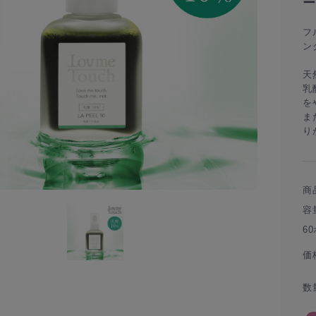
ー
フ
ン
天
乳
を
ま
り
商
容
6
価
数