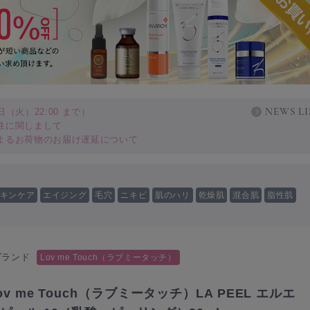
NEWS LI
（火）22:00 まで）
性に関しまして
よるお荷物のお届け遅延について
キンケア
エイジング
毛穴
ニキビ
肌のハリ
乾燥肌
混合肌
脂性肌
ブランド
Lov me Touch（ラブミータッチ）
ov me Touch（ラブミータッチ）LA PEEL エルエ