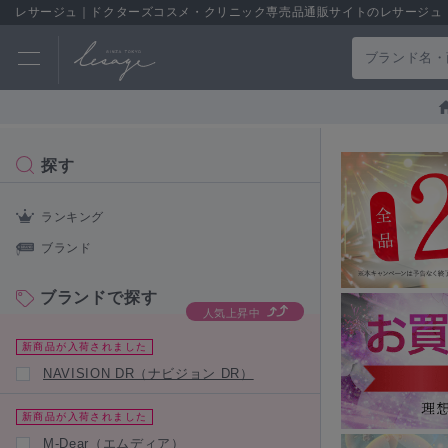
レサージュ｜ドクターズコスメ・クリニック専売品通販サイトのレサージュ
探す
ランキング
ブランド
ブランドで探す
人気上昇中
新商品が入荷されました
NAVISION DR（ナビジョン DR）
新商品が入荷されました
M-Dear（エムディア）