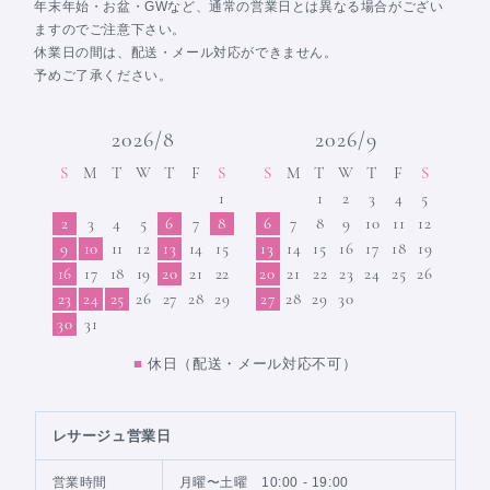
年末年始・お盆・GWなど、通常の営業日とは異なる場合がござい
ますのでご注意下さい。
休業日の間は、配送・メール対応ができません。
予めご了承ください。
2026/8
2026/9
S
M
T
W
T
F
S
S
M
T
W
T
F
S
1
1
2
3
4
5
2
3
4
5
6
7
8
6
7
8
9
10
11
12
9
10
11
12
13
14
15
13
14
15
16
17
18
19
16
17
18
19
20
21
22
20
21
22
23
24
25
26
23
24
25
26
27
28
29
27
28
29
30
30
31
■
休日（配送・メール対応不可）
レサージュ営業日
営業時間
月曜〜土曜 10:00 - 19:00