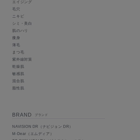
エイジング
毛穴
ニキビ
シミ・美白
肌のハリ
痩身
薄毛
まつ毛
紫外線対策
乾燥肌
敏感肌
混合肌
脂性肌
BRAND
ブランド
NAVISION DR（ナビジョン DR）
M-Dear（エムディア）