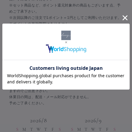
※セット商品など、ポイント還元対象外の商品もございます点、予
めご了承下さい。
※次回以降のご注文で1ポイント＝1円としてご利用いただけます。
※ポイントの有効期限はありません。
※Amazon Pay・楽天ペイご決済の場合、ポイント付与は対象外と
なります。
※Amazon Pay・楽天ペイ仕様上、ご決済ページ内に「加算ポイン
ト」の表記がなされますが、実際には付与されません点、何卒予め
ご了承ください。
BUSINESS DAY
営業日について
年末年始・お盆・GWなど、通常の営業日とは異なる場合がござい
ますのでご注意下さい。
休業日の間は、配送・メール対応ができません。
予めご了承ください。
2026/8
2026/9
S
M
T
W
T
F
S
S
M
T
W
T
F
S