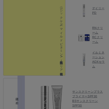
ベーシックケア
デイリー
PD
(マイルドビタミン A ・抗酸化・抗炎症・バリア機能強化）
RNクリ
ーム
RCクリ
ーム
イルミネ
ーション
AOXセラ
ム
サンスクリーンプラス
プライマーSPF30
日焼け止め
BSサンスクリーン
SPF50