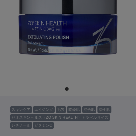
スキンケア
エイジング
毛穴
乾燥肌
混合肌
脂性肌
ゼオスキンヘルス（ZO SKIN HEALTH）トラベルサイズ
レチノール
ビタミンC