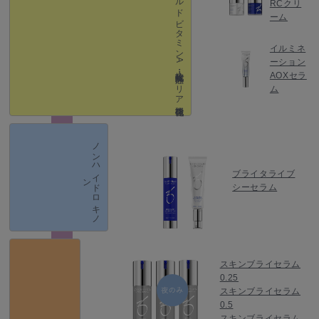
(マイルドビタミン A ・抗酸化・抗炎症・バリア機能強化）
RCクリ
ーム
イルミネ
ーション
AOXセラ
ム
ノ
ン
ハ
イ
ド
ロ
キ
ノ
ブライタライブ
ン
シーセラム
スキンブライセラム
0.25
スキンブライセラム
0.5
スキンブライセラム