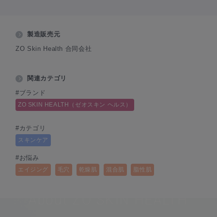
製造販売元
ZO Skin Health 合同会社
関連カテゴリ
#ブランド
ZO SKIN HEALTH（ゼオスキン ヘルス）
#カテゴリ
スキンケア
#お悩み
エイジング
毛穴
乾燥肌
混合肌
脂性肌
About ZO SKIN HEALTH