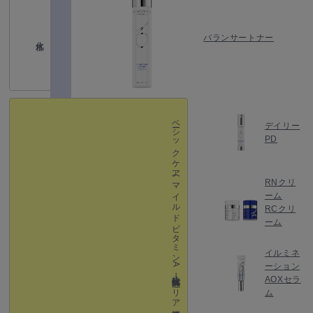
バランサートナー
化粧水
ベーシックケア
デイリー
PD
(マイルドビタミン A ・抗酸化・抗炎症・バリア機能強化）
RNクリ
ーム
RCクリ
ーム
イルミネ
ーション
AOXセラ
ム