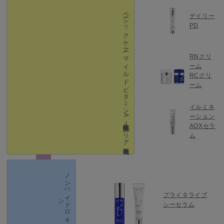
ベーシックケア
デイリー
PD
(マイルドビタミン A ・抗酸化・抗炎症・バリア機能強化）
RNクリ
ーム
RCクリ
ーム
イルミネ
ーション
AOXセラ
ム
ノ
ン
ハ
イ
ド
ロ
キ
ノ
ブライタライブ
ン
シーセラム