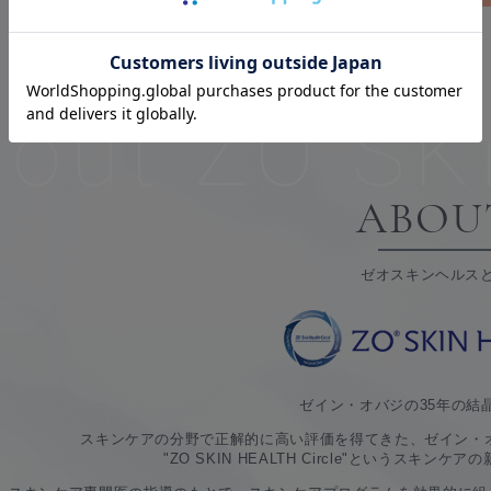
bout ZO SK
ABOU
ゼオスキンヘルス
ゼイン・オバジの35年の結
スキンケアの分野で正解的に高い評価を得てきた、ゼイン・オ
"ZO SKIN HEALTH Circle"というスキ