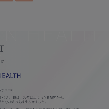
IN HEALTH
T
とは
晶がココに。
バジ。 彼は、35年以上にわたる研究から、
ンケアの新たな枠組みを誕生させました。