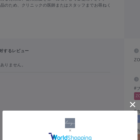
製品のため、クリニックの医師またはスタッフまでお尋ねく
対するレビュー
ZO
だありません。
#
Z
#
ス
#
エ