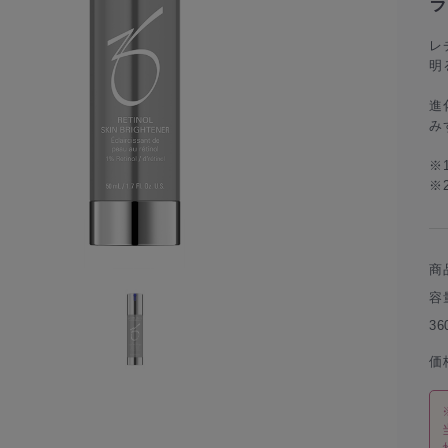
ラ
レ
明
進
み
※
※
商
容
3
価