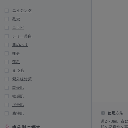
新商品が入荷されました
エイジング
GAUDISKIN（ガウディスキン）
毛穴
HERRAS JAPAN（ヘラス ジャパン）
ニキビ
igendo（医源堂）
シミ・美白
Jan MARINI（ジャンマリーニ スキンリ
サーチ）
肌のハリ
痩身
infact（インファクト）
薄毛
JUJIN（十仁）
まつ毛
LA ROCHE POSAY（ラ ロッシュ ポ
ゼ）
紫外線対策
新商品が入荷されました
乾燥肌
Lekarka・DREX（レカルカ）
敏感肌
LipoVit（リポビット）
混合肌
使用方法
脂性肌
新商品が入荷されました
Lov me Touch（ラブミータッチ）
週2〜3回、夜
肌の忍容性を
成分別に探す