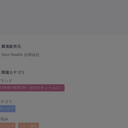
製造販売元
 Skin Health 合同会社
関連カテゴリ
ブランド
O SKIN HEALTH（ゼオスキン ヘルス）
カテゴリ
キンケア
お悩み
イジング
シミ・美白