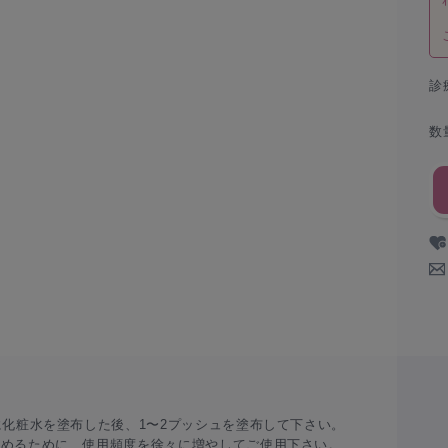
診
数
に化粧水を塗布した後、1〜2プッシュを塗布して下さい。
高めるために、使用頻度を徐々に増やしてご使用下さい。