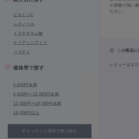
Luscious Lips（ラシャ スリップ）
※刺激の強い
Marini Skin Solutions（マリーニスキン
ださい。
ビタミンC
ソリューションズ）
レチノール
NEW BRAND
トラネキサム酸
natumedica（ナチュメディカ）
ナイアシンアミド
Ogshi（おぐし）
この商品に
ペプチド
PROTESUN（プロテサン）
Puremer（ピュアメル）
レビューはま
価格帯で探す
pureasy（ピュレアジー）
QUADAYS（キュアデイズ）
6,000円未満
RegenSkin（リジェンスキン）
6,000円〜12,000円未満
réveiller（レヴェイエ）
12,000円〜18,000円未満
SKIN52&CO（スキン52）
18,000円以上
V3 Foundation（V3 ファンデーショ
ン）
チェックした項目で絞り込む
WiQO（ワイコ）