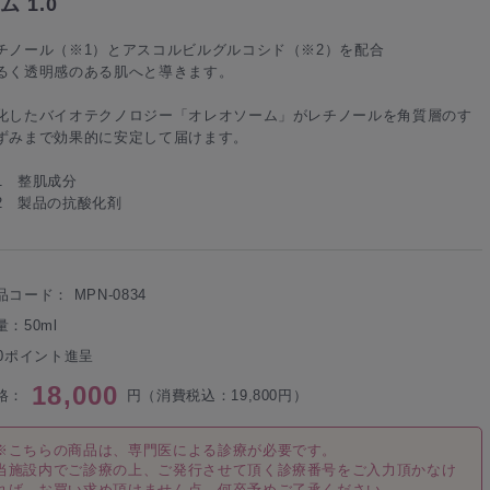
ム 1.0
チノール（※1）とアスコルビルグルコシド（※2）を配合
るく透明感のある肌へと導きます。
化したバイオテクノロジー「オレオソーム」がレチノールを角質層のす
ずみまで効果的に安定して届けます。
1 整肌成分
2 製品の抗酸化剤
品コード：
MPN-0834
量：50ml
60ポイント進呈
18,000
格：
円（消費税込：19,800円）
※こちらの商品は、専門医による診療が必要です。
当施設内でご診療の上、ご発行させて頂く診療番号をご入力頂かなけ
れば、お買い求め頂けません点、何卒予めご了承ください。