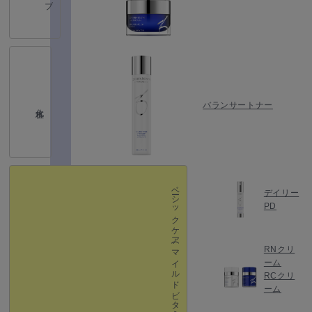
バランサートナー
化粧水
ベーシックケア
デイリー
PD
(マイルドビタミン A ・抗酸化・抗炎症・バリア機能強化）
RNクリ
ーム
RCクリ
ーム