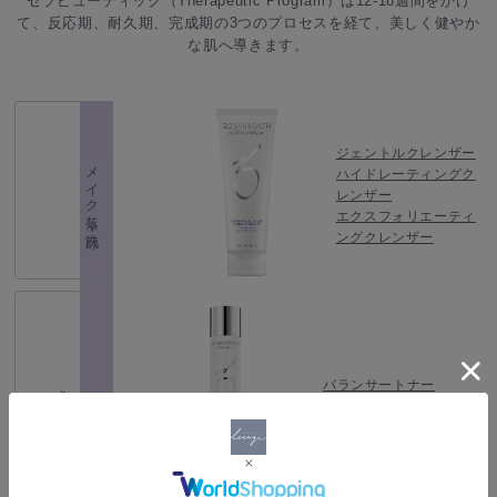
セラピューティック（Therapeutic Program）は12-18週間をかけ
て、反応期、耐久期、完成期の3つのプロセスを経て、美しく健やか
な肌へ導きます。
ジェントルクレンザー
メイク落し・洗顔
ハイドレーティングク
レンザー
エクスフォリエーティ
ングクレンザー
バランサートナー
化粧水