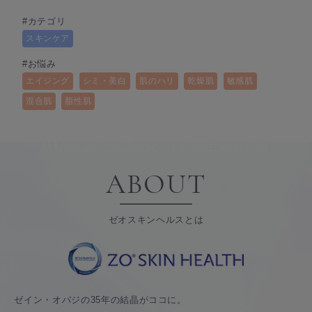
#カテゴリ
スキンケア
#お悩み
エイジング
シミ・美白
肌のハリ
乾燥肌
敏感肌
混合肌
脂性肌
About ZO SKIN HEALTH
ABOUT
ゼオスキンヘルスとは
ゼイン・オバジの35年の結晶がココに。