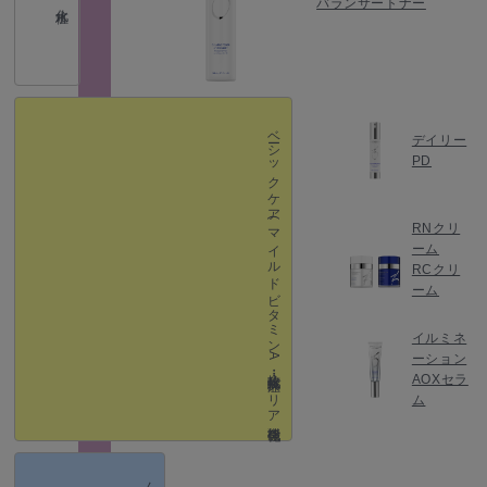
バランサートナー
ベーシックケア
デイリー
PD
(マイルドビタミン A ・抗酸化・抗炎症・バリア機能強化）
RNクリ
ーム
RCクリ
ーム
イルミネ
ーション
AOXセラ
ム