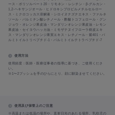
ース・ポリソルベート20・リモネン・レシチン・β-グルカン・
1,2-ヘキサンジオール・ヒドロキシプロピルメチルセルロー
ス・ミクロコッカス溶解液・シロイヌナズナエキス・ファルネ
ソール・パルミチン酸レチノール・酢酸トコフェロール・グン
ジョウ・オレンジ果皮油・マンダリンオレンジ果皮油・レモン
果皮油・セイヨウハッカ油・ミモザテヌイフローラ樹皮エキ
ス・マンダリンオレンジ果実エキス・レチノール・紫401・パ
ルミトイルトリペプチド-1・パルミトイルテトラペプチド-7
使用方法
使用頻度：医師・医療従事者の指導に基づき、ご使用くださ
い。
※1〜2プッシュを手のひらにとり、顔に馴染ませてください。
使用及び保管上のご注意
※高温または低温の場所や、直射日光のあたる場所、乳幼児の