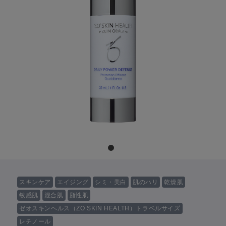
スキンケア
エイジング
シミ・美白
肌のハリ
乾燥肌
敏感肌
混合肌
脂性肌
ゼオスキンヘルス（ZO SKIN HEALTH）トラベルサイズ
レチノール