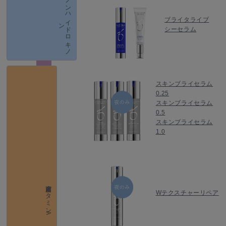
ノ
ン
ハ
イ
ド
ロ
キ
ノ
ブライタライブ
ン
シーセラム
スキンブライセラム
0.25
スキンブライセラム
0.5
スキンブライセラム
1.0
高濃度ビタミンA
Wテクスチャーリペア