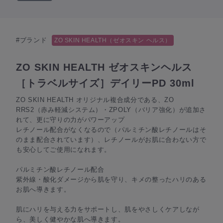
#ブランド
ZO SKIN HEALTH（ゼオスキン ヘルス）
ZO SKIN HEALTH ゼオスキンヘルス
［トラベルサイズ］デイリーPD 30ml
ZO SKIN HEALTH オリジナル複合成分である、ZO
RRS2（赤み軽減システム）・ZPOLY（バリア強化）が追加さ
れて、更に守りの力がパワーアップ
レチノール配合がなくなるので（パルミチン酸レチノールはそ
のまま配合されています）、レチノールがお肌に合わない方で
も安心してご使用になれます。
パルミチン酸レチノール配合
紫外線・酸化ダメージから肌を守り、キメの整ったハリのある
お肌へ導きます。
肌にハリを与える力をサポートし、肌をやさしくケアしなが
ら、美しく健やかな肌へ導きます。