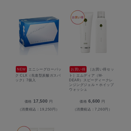
NEW
エニシーグローパッ
お買い得
［お買い得セッ
ク CLX（先進型炭酸ガスパ
ト］エムディア（M-
ック）7個入
DEAR）スピーディークレ
ンジングジェル + ホイップ
ウォッシュ
17,500
6,600
価格
円
価格
円
（消費税込：19,250円）
（消費税込：7,260円）