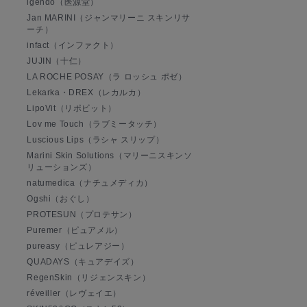
igendo（医源堂）
Jan MARINI（ジャンマリーニ スキンリサ
ーチ）
infact（インファクト）
JUJIN（十仁）
LA ROCHE POSAY（ラ ロッシュ ポゼ）
Lekarka・DREX（レカルカ）
LipoVit（リポビット）
Lov me Touch（ラブミータッチ）
Luscious Lips（ラシャ スリップ）
Marini Skin Solutions（マリーニスキンソ
リューションズ）
natumedica（ナチュメディカ）
Ogshi（おぐし）
PROTESUN（プロテサン）
Puremer（ピュアメル）
pureasy（ピュレアジー）
QUADAYS（キュアデイズ）
RegenSkin（リジェンスキン）
réveiller（レヴェイエ）