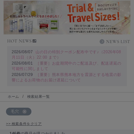
HOT NEWS
NEWS LIST
2026/08/07
山の日の特別クーポン配布中です♪（2026年08
月11日（火）22:00 まで）
2026/08/01
［重要］お盆期間中のご配送及び、配送遅延の
可能性に関しまして
2026/07/29
［重要］熊本県熊本地方を震源とする地震の影
響によるお荷物のお届け遅延について
ホーム
検索結果一覧
毛穴
>> 検索条件をクリア
146件
の商品が見つかりました