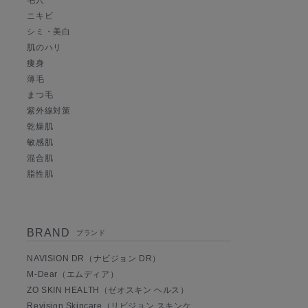
毛穴
ニキビ
シミ・美白
肌のハリ
痩身
薄毛
まつ毛
紫外線対策
乾燥肌
敏感肌
混合肌
脂性肌
BRAND
ブランド
NAVISION DR（ナビジョン DR）
M-Dear（エムディア）
ZO SKIN HEALTH（ゼオスキン ヘルス）
Revision Skincare（リビジョン スキンケ