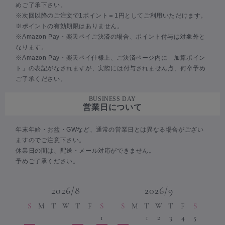
めご了承下さい。
※次回以降のご注文で1ポイント＝1円としてご利用いただけます。
※ポイントの有効期限はありません。
※Amazon Pay・楽天ペイご決済の場合、ポイント付与は対象外と
なります。
※Amazon Pay・楽天ペイ仕様上、ご決済ページ内に「加算ポイン
ト」の表記がなされますが、実際には付与されません点、何卒予め
ご了承ください。
BUSINESS DAY
営業日について
年末年始・お盆・GWなど、通常の営業日とは異なる場合がござい
ますのでご注意下さい。
休業日の間は、配送・メール対応ができません。
予めご了承ください。
2026/8
2026/9
S
M
T
W
T
F
S
S
M
T
W
T
F
S
1
1
2
3
4
5