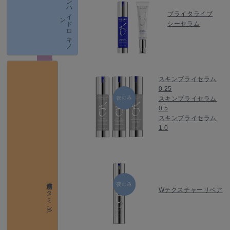
ノ
ン
ハ
イ
ド
ロ
キ
ノ
ブライタライブ
ン
シーセラム
スキンブライセラム
0.25
スキンブライセラム
0.5
スキンブライセラム
1.0
高濃度ビタミンA
Wテクスチャーリペア