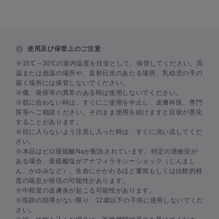
使用及び保管上のご注意
※15℃～30℃の室内温度を目安として、保管してください。高
温または低温の場所や、直射日光のあたる場所、乳幼児の手の
届く場所には保管しないでください。
※傷、発疹等の異常のある時は使用しないでください。
※肌に合わない時は、すぐにご使用を中止し、皮膚科医、専門
医等へご相談ください。そのまま使用を続けますと症状が悪化
することがあります。
※目に入らないよう注意し入った時は、すぐに洗い流してくだ
さい。
※本品はピロ亜硫酸Naが配合されています。特定の過敏症が
ある場合、亜硫酸塩がアナフィラキシーショック（じんまし
ん、かゆみなど）、生命にかかわるほど重篤もしくは比較的軽
度の喘息が発現の可能性があります。
※中程度の皮膚炎が起こる可能性があります。
※医師の指導がない限り、12歳以下の子供に使用しないでくだ
さい。