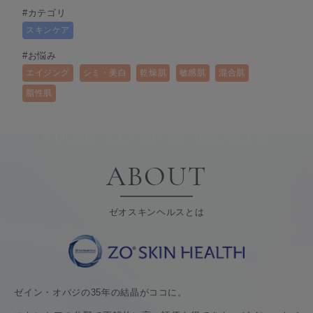
#カテゴリ
スキンケア
#お悩み
エイジング
シミ・美白
乾燥肌
敏感肌
混合肌
脂性肌
About ZO SKIN HEALTH
ABOUT
ゼオスキンヘルスとは
ゼイン・オバジの35年の結晶がココに。