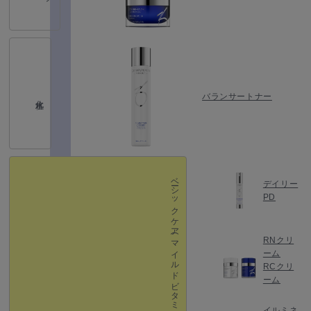
バランサートナー
化粧水
ベーシックケア
デイリー
PD
(マイルドビタミン A ・抗酸化・抗炎症・バリア機能強化）
RNクリ
ーム
RCクリ
ーム
イルミネ